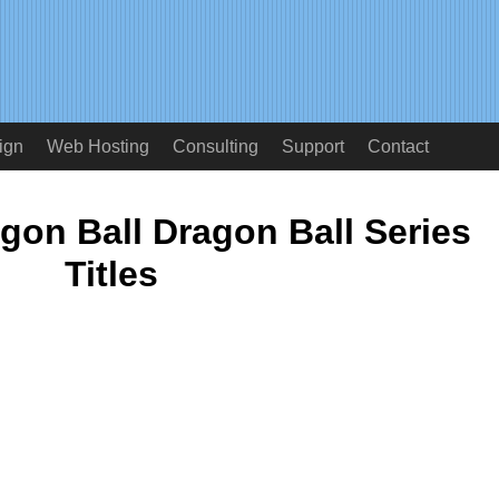
ign
Web Hosting
Consulting
Support
Contact
gon Ball Dragon Ball Series
Titles